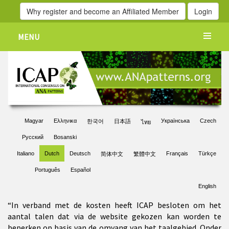
Why register and become an Affiliated Member
Login
MENU
Magyar
Ελληνικα
Українська
Czech
한국어
日本語
ไทย
Pусский
Bosanski
Italiano
Dutch
Deutsch
Français
Türkçe
简体中文
繁體中文
Português
Español
English
“In verband met de kosten heeft ICAP besloten om het
aantal talen dat via de website gekozen kan worden te
beperken op basis van de omvang van het taalgebied. Onder